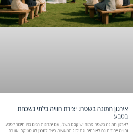
אירגון חתונה בשטח: יצירת חוויה בלתי נשכחת
בטבע
לארגון חתונה בשטח פתוח יש קסם משלו, עם יתרונות רבים כמו חיבור לטבע
וחוויה ייחודית גם לאורחים וגם לזוג המאושר. כיצד לתכנן לוגיסטיקה ואווירה