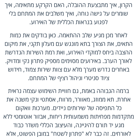
הקרון, איך מתבצעת ההובלה, האם הקרקע מתאימה, איך
שומרים על גישה נוחה, ואיך משלבים את המתחם בלי
לפגוע בנראות הכללית של האירוע.
לאחר מכן מגיע שלב ההתאמה. כאן בודקים את כמות
התאים, את הצורך בתא מונגש עם מעלון תקני, את מיקום
ההצבה ביחס למוקדי האירוע, ואת רמת השירות הנדרשת
לאורך הערב. באירועים מסוימים מספיק פתרון נקי ומדויק.
באחרים נדרש מערך מלא עם צוות שירות צמוד, חידוש
ציוד סניטרי וניהול רציף של המתחם.
ברמה הגבוהה באמת, גם חוויית השימוש עצמה נראית
אחרת. תא ממוזג, מאוורר, מרווח, אסתטי ונקי משנה את
כל התפיסה של שירותים ניידים.
מערכות וואקום
מתקדמות
מפחיתות משמעותית ריחות, אבזור אוטומטי ללא
מגע יד תורם להיגיינה, והעיצוב הכללי משדר כבוד
לאורחים. זה כבר לא "פתרון לשטח" במובן הפשוט, אלא