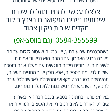
השכרת שירותים ניידים מפוארים לאירוע וחתונה.
צלצלו עכשיו למחיר מוזל להשכרת
שירותים ניידים המפוארים בארץ ביקור
מקדים שורות ניקיון צמוד
0584-355599 (גם בווטצ-אפ)
כשמתכננים אירוע בחוץ, יש פרטים שאסור לגלות עליהם
פשרה ברגע האחרון. אחד מהם הוא נגישות אמיתית
לשירותים. שירותים ניידים מונגשים עם מעלון אינם תוספת
שולית לרשימת הספקים, אלא חלק ישיר מחוויית האירוח,
מהעמידה בסטנדרט מקצועי ומהיכולת לאפשר לכל אורח
להגיע, להשתמש ולהרגיש בנוח ללא תלות באחרים.
באירוע פרטי, בחתונה בטבע, בכנס חברה או באירוע
ציבורי, האורחים לא בוחנים רק את העיצוב, המוזיקה או
הקייטרינג. הם זוכרים גם את הרגעים הפחות זוהרים –